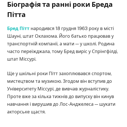
Біографія та ранні роки Бреда
Пітта
Бред Пітт
народився 18 грудня 1963 року в місті
Шауні, штат Оклахома. Його батько працював у
транспортній компанії, а мати — у школі. Родина
часто переїжджала, тому Бред виріс у Спрінгфілді,
штат Міссурі.
Ще у шкільні роки Пітт захоплювався спортом,
мистецтвом та музикою. Згодом він вступив до
Університету Міссурі, де вивчав журналістику.
Проте вже за кілька тижнів до випуску він кинув
навчання і вирушив до Лос-Анджелеса — шукати
акторське щастя.