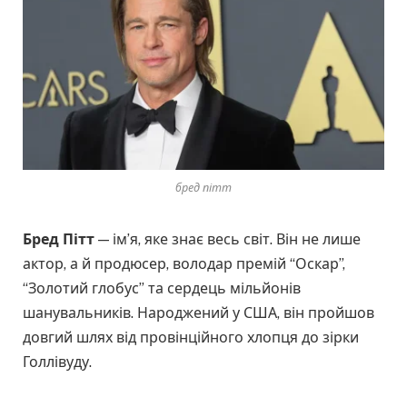
бред пітт
Бред Пітт
— ім’я, яке знає весь світ. Він не лише
актор, а й продюсер, володар премій “Оскар”,
“Золотий глобус” та сердець мільйонів
шанувальників. Народжений у США, він пройшов
довгий шлях від провінційного хлопця до зірки
Голлівуду.