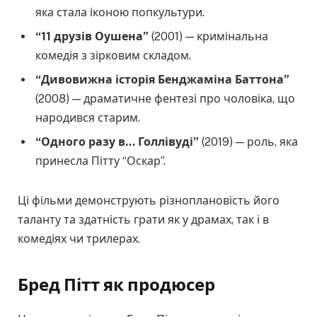
яка стала іконою попкультури.
“11 друзів Оушена”
(2001) — кримінальна
комедія з зірковим складом.
“Дивовижна історія Бенджаміна Баттона”
(2008) — драматичне фентезі про чоловіка, що
народився старим.
“Одного разу в… Голлівуді”
(2019) — роль, яка
принесла Пітту “Оскар”.
Ці фільми демонструють різноплановість його
таланту та здатність грати як у драмах, так і в
комедіях чи трилерах.
Бред Пітт як продюсер