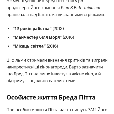
Не менш успішним Бред Пітт став у ролі
продюсера. Його компанія
Plan B Entertainment
працювала над багатьма визначними стрічками:
“12 років рабства”
(2013)
“Манчестер біля моря”
(2016)
“Місяць світла”
(2016)
Ці фільми отримали визнання критиків та виграли
найпрестижніші кінонагороди. Варто зазначити,
що Бред Пітт не лише інвестує в якісне кіно, а й
підтримує соціально важливі теми.
Особисте життя Бреда Пітта
Про особисте життя Пітта часто пишуть ЗМІ. Його