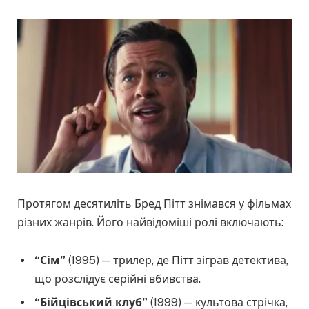
Протягом десятиліть Бред Пітт знімався у фільмах
різних жанрів. Його найвідоміші ролі включають:
“Сім”
(1995) — трилер, де Пітт зіграв детектива,
що розслідує серійні вбивства.
“Бійцівський клуб”
(1999) — культова стрічка,