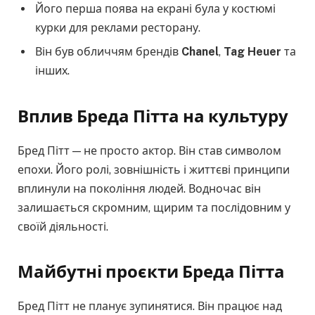
Його перша поява на екрані була у костюмі
курки для реклами ресторану.
Він був обличчям брендів
Chanel
,
Tag Heuer
та
інших.
Вплив Бреда Пітта на культуру
Бред Пітт — не просто актор. Він став символом
епохи. Його ролі, зовнішність і життєві принципи
вплинули на покоління людей. Водночас він
залишається скромним, щирим та послідовним у
своїй діяльності.
Майбутні проєкти Бреда Пітта
Бред Пітт не планує зупинятися. Він працює над