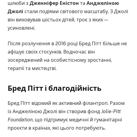
шлюби з
Дженніфер Еністон
та
Анджеліною
Джолі
стали подіями світового масштабу. З Джолі
він виховував шістьох дітей, троє з яких —
усиновлені.
Після розлучення в 2016 році Бред Пітт більше не
афішує своїх стосунків. Водночас він
зосереджений на особистісному зростанні,
терапії та мистецтві.
Бред Пітт і благодійність
Бред Пітт відомий як активний філантроп. Разом
із Анджеліною Джолі він створив фонд
Jolie-Pitt
Foundation
, що підтримує медичні й гуманітарні
проєкти в країнах, які цього потребують.