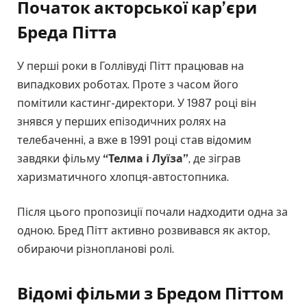
Початок акторської кар’єри
Бреда Пітта
У перші роки в Голлівуді Пітт працював на
випадкових роботах. Проте з часом його
помітили кастинг-директори. У 1987 році він
знявся у перших епізодичних ролях на
телебаченні, а вже в 1991 році став відомим
завдяки фільму
“Телма і Луїза”
, де зіграв
харизматичного хлопця-автостопника.
Після цього пропозиції почали надходити одна за
одною. Бред Пітт активно розвивався як актор,
обираючи різнопланові ролі.
Відомі фільми з Бредом Піттом