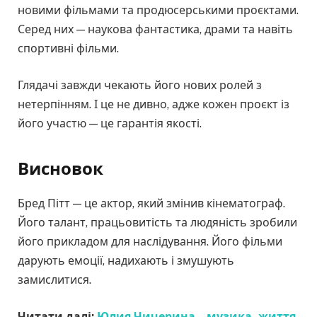
новими фільмами та продюсерськими проєктами.
Серед них — наукова фантастика, драми та навіть
спортивні фільми.
Глядачі завжди чекають його нових ролей з
нетерпінням. І це не дивно, адже кожен проєкт із
його участю — це гарантія якості.
Висновок
Бред Пітт — це актор, який змінив кінематограф.
Його талант, працьовитість та людяність зробили
його прикладом для наслідування. Його фільми
дарують емоції, надихають і змушують
замислитися.
Читати далі:
Юлия Чичерина – музика, життя,