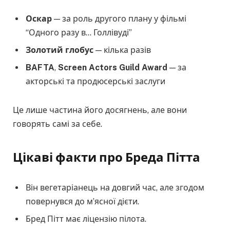
Оскар
— за роль другого плану у фільмі
“Одного разу в… Голлівуді”
Золотий глобус
— кілька разів
BAFTA
,
Screen Actors Guild Award
— за
акторські та продюсерські заслуги
Це лише частина його досягнень, але вони
говорять самі за себе.
Цікаві факти про Бреда Пітта
Він вегетаріанець на довгий час, але згодом
повернувся до м’ясної дієти.
Бред Пітт має ліцензію пілота.