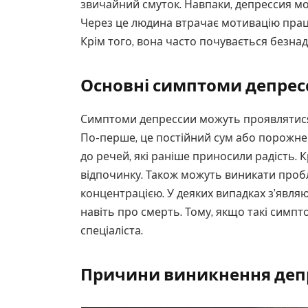
звичайний смуток. Навпаки, депрессия м
Через це людина втрачає мотивацію працю
Крім того, вона часто почувається безна
Основні симптоми депрес
Симптоми депрессии можуть проявлятися 
По-перше, це постійний сум або порожнеч
до речей, які раніше приносили радість. К
відпочинку. Також можуть виникати пробл
концентрацією. У деяких випадках з’являю
навіть про смерть. Тому, якщо такі симпт
спеціаліста.
Причини виникнення деп