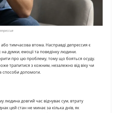
депрессия
й або тимчасова втома. Насправді депрессия є
на думки, емоції та поведінку людини.
рити про цю проблему, тому що бояться осуду.
оже трапитися з кожним, незалежно від віку чи
та способи допомоги.
му людина довгий час відчуває сум, втрату
днак цей стан не минає за кілька днів, як