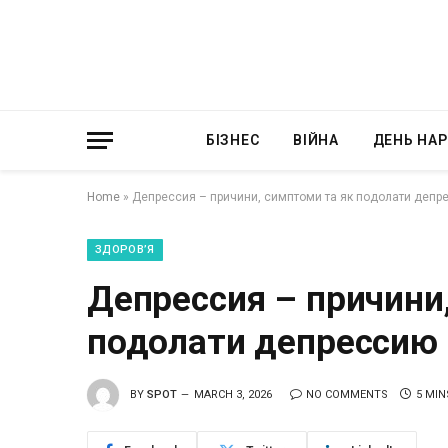
БІЗНЕС
ВІЙНА
ДЕНЬ НА
Home
»
Депрессия – причини, симптоми та як подолати депре
ЗДОРОВ’Я
Депрессия – причини
подолати депрессию 
BY
SPOT
MARCH 3, 2026
NO COMMENTS
5 MIN