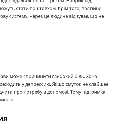
відповідальністю та стресом. Наприклад,
можуть стати поштовхом. Крім того, постійне
ву систему. Через це людина відчуває, що не
рави може спричинити глибокий біль. Хоча
ереходить у депрессию. Якщо смуток не слабшає
ідчити про потребу в допомозі. Тому підтримка
ливою.
ия