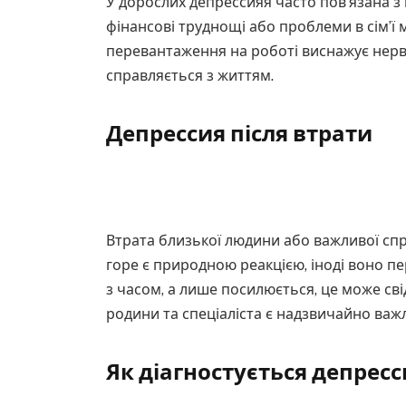
У дорослих депрессияя часто пов’язана з 
фінансові труднощі або проблеми в сім’ї 
перевантаження на роботі виснажує нерво
справляється з життям.
Депрессия після втрати
Втрата близької людини або важливої сп
горе є природною реакцією, іноді воно п
з часом, а лише посилюється, це може св
родини та спеціаліста є надзвичайно важ
Як діагностується депресс