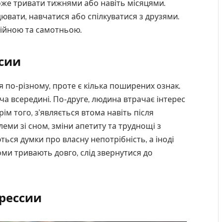
оже тривати тижнями або навіть місяцями.
вати, навчатися або спілкуватися з друзями.
дійною та самотньою.
сии
по-різному, проте є кілька поширених ознак.
а всередині. По-друге, людина втрачає інтерес
рім того, з’являється втома навіть після
еми зі сном, зміни апетиту та труднощі з
ться думки про власну непотрібність, а іноді
оми тривають довго, слід звернутися до
рессии