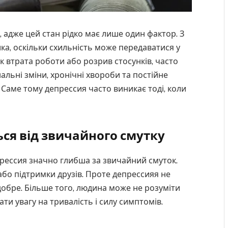
адже цей стан рідко має лише один фактор. З
ика, оскільки схильність може передаватися у
і як втрата роботи або розрив стосунків, часто
альні зміни, хронічні хвороби та постійне
Саме тому депрессия часто виникає тоді, коли
ься від звичайного смутку
прессия значно глибша за звичайний смуток.
або підтримки друзів. Проте депрессияя не
 добре. Більше того, людина може не розуміти
ти увагу на тривалість і силу симптомів.