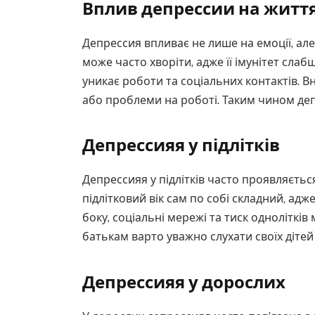
Вплив депрессии на житт
Депрессия впливає не лише на емоції, але
може часто хворіти, адже її імунітет слабш
уникає роботи та соціальних контактів. В
або проблеми на роботі. Таким чином де
Депрессияя у підлітків
Депрессияя у підлітків часто проявляється
підлітковий вік сам по собі складний, ад
боку, соціальні мережі та тиск одноліткі
батькам варто уважно слухати своїх дітей 
Депрессияя у дорослих