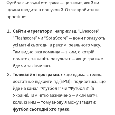
Футбол сьогодні хто граєє — це запит, який ви
щодня вводите в пошуковій. От як зробити це
простіше:
Сайти-агрегатори
: наприклад, “Livescore”,
“Flashscore” чи “SofaScore” — вони показують
усі матчі сьогодні в режимі реального часу.
Там видно, яка команда — з ким, о котрій
початок, та навіть результат — якщо гра вже
йде чи закінчилась.
Телевізійні програми
: якщо вдома є телик,
достатньо відкрити гід (EPG) і подивитись, що
йде на каналі “Футбол 1” чи “Футбол 2” (в
Україні). Там чітко зазначено — який матч,
коли, із ким — тому знову я можу згадати:
футбол сьогодні хто граєє
.