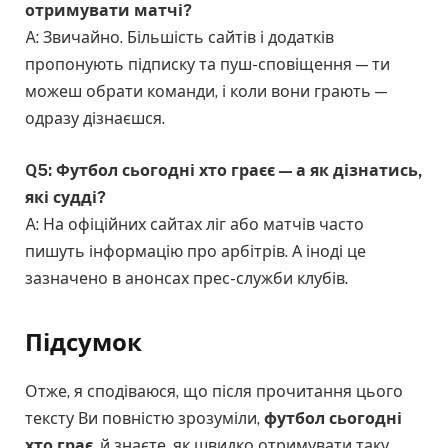
отримувати матчі?
A: Звичайно. Більшість сайтів і додатків
пропонують підписку та пуш-сповіщення — ти
можеш обрати команди, і коли вони грають —
одразу дізнаєшся.
Q5: Футбол сьогодні хто граєє — а як дізнатись,
які судді?
A: На офіційних сайтах ліг або матчів часто
пишуть інформацію про арбітрів. А іноді це
зазначено в анонсах прес-служби клубів.
Підсумок
Отже, я сподіваюся, що після прочитання цього
тексту Ви повністю зрозуміли,
футбол сьогодні
хто грає
, й знаєте, як швидко отримувати таку