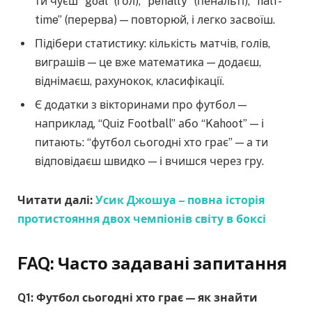
ти чуєш “goal” (гол), “penalty” (пенальті), “half-
time” (перерва) — повторюй, і легко засвоїш.
Підібери статистику: кількість матчів, голів,
виграшів — це вже математика — додаєш,
віднімаєш, рахунокок, класифікації.
Є додатки з вікторинами про футбол —
наприклад, “Quiz Football” або “Kahoot” — і
питають: “футбол сьогодні хто грає” — а ти
відповідаєш швидко — і вчишся через гру.
Читати далі:
Усик Джошуа – повна історія
протистояння двох чемпіонів світу в боксі
FAQ: Часто задавані запитання
Q1: Футбол сьогодні хто грає — як знайти