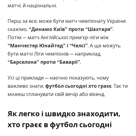
матчі, й національні.
Перш за все, може бути матч чемпіонату України:
скажімо,
“Динамо Київ” проти “Шахтаря”
.
Потім — матч Англійської прем’єр-ліги між
“Манчестер Юнайтед” і “Челсі”
. А ще можуть
бути матчі Ліги чемпіонів — наприклад,
“Барселона” проти “Баварії”
.
Усі ці приклади — наочно показують, чому
важливо знати,
футбол сьогодні хто граєє
. Так ти
можеш спланувати свій вечір або вікенд.
Як легко і швидко знаходити,
хто граєє в футбол сьогодні