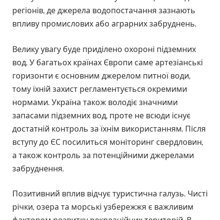
регіонів, де джерела водопостачання зазнають
впливу промислових або аграрних забруднень.
Велику увагу буде приділено охороні підземних
вод. У багатьох країнах Європи саме артезіанські
горизонти є основним джерелом питної води,
тому їхній захист регламентується окремими
нормами. Україна також володіє значними
запасами підземних вод, проте не всюди існує
достатній контроль за їхнім використанням. Після
вступу до ЄС посилиться моніторинг свердловин,
а також контроль за потенційними джерелами
забруднення.
Позитивний вплив відчує туристична галузь. Чисті
річки, озера та морські узбережжя є важливим