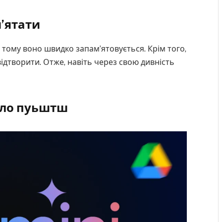
’ятати
тому воно швидко запам’ятовується. Крім того,
ідтворити. Отже, навіть через свою дивність
оло пуьштш