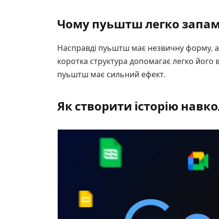
Чому пуьштш легко запам
Насправді пуьштш має незвичну форму, а 
коротка структура допомагає легко його в
пуьштш має сильний ефект.
Як створити історію навк