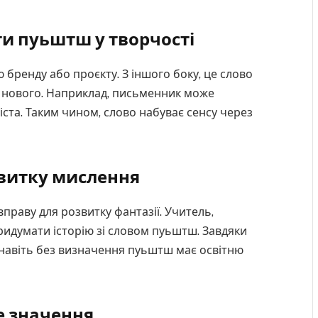
и пуьштш у творчості
 бренду або проєкту. З іншого боку, це слово
ь нового. Наприклад, письменник може
іста. Таким чином, слово набуває сенсу через
звитку мислення
праву для розвитку фантазії. Учитель,
идумати історію зі словом пуьштш. Завдяки
 навіть без визначення пуьштш має освітню
е значення