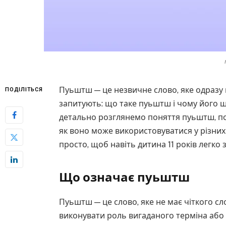
Пуьштш — це незвичне слово, яке одразу п
ПОДІЛІТЬСЯ
запитують: що таке пуьштш і чому його шу
детально розглянемо поняття пуьштш, п
як воно може використовуватися у різних 
просто, щоб навіть дитина 11 років легко 
Що означає пуьштш
Пуьштш — це слово, яке не має чіткого с
виконувати роль вигаданого терміна або