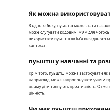
Як можна використовуват
З одного боку, пуьштш може стати назвою
може слугувати кодовим ім’ям для чогос
використати пуьштш як ім’я вигаданого м
контекст.
пуьштш у навчанні та ро
Крім того, пуьштш можна застосувати як в
наприклад, може запропонувати учням пр
цьому діти тренують креативність. Отже,
цінність.
Чи має пуьштш прихован