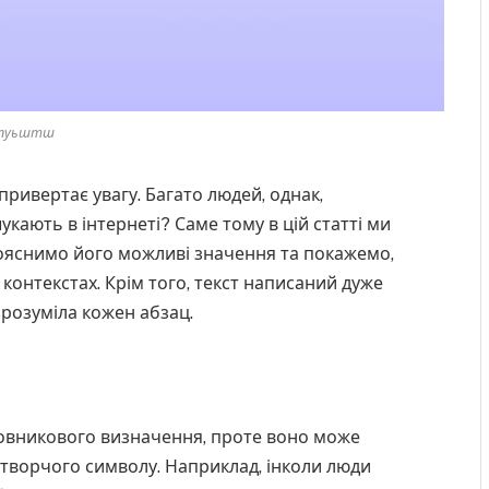
пуьштш
ривертає увагу. Багато людей, однак,
кають в інтернеті? Саме тому в цій статті ми
ояснимо його можливі значення та покажемо,
контекстах. Крім того, текст написаний дуже
зрозуміла кожен абзац.
ловникового визначення, проте воно може
 творчого символу. Наприклад, інколи люди