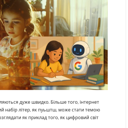
являються дуже швидко. Більше того, інтернет
й набір літер, як пуьштш, може стати темою
глядати як приклад того, як цифровий світ