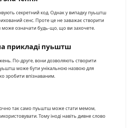
овують секретний код. Однак у випадку пуьштш
ихований сенс. Проте це не заважає створити
 може означати будь-що, що ви захочете.
 на прикладі пуьштш
жень. По-друге, вони дозволяють створити
 пуьштш може бути унікальною назвою для
гко зробити впізнаваним.
Точно так само пуьштш може стати мемом,
икористовувати. Тому іноді навіть дивне слово