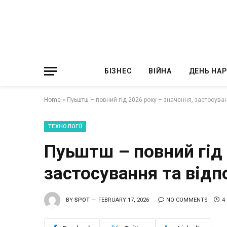
БІЗНЕС
ВІЙНА
ДЕНЬ НА
Home
»
Пуьштш – повний гід 2026 року – значення, застосуван
ТЕХНОЛОГІЇ
Пуьштш – повний гід 
застосування та відпо
BY
SPOT
FEBRUARY 17, 2026
NO COMMENTS
4