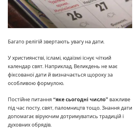
Багато релігій звертають увагу на дати.
У християнстві, ісламi, юдаїзмi існує чіткий
календар свят. Наприклад, Великдень не має
фіксованої дати й визначається щороку за
особливою формулою.
Постійне питання
“яке сьогодні число”
важливе
під час посту, свят, паломництв тощо. Знання дати
допомагає віруючим дотримуватись традицій і
духовних обрядів.