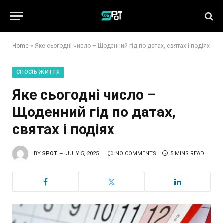
Home
»
Яке сьогодні число – Щоденний гід по датах, святах і подіях
СПОСІБ ЖИТТЯ
Яке сьогодні число –
Щоденний гід по датах,
святах і подіях
BY
SPOT
JULY 5, 2025
NO COMMENTS
5 MINS READ